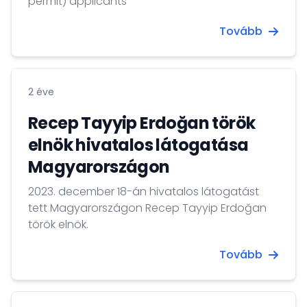
permit) applicants
Tovább
2 éve
Recep Tayyip Erdoğan török
elnök hivatalos látogatása
Magyarországon
2023. december 18-án hivatalos látogatást
tett Magyarországon Recep Tayyip Erdoğan
török elnök.
Tovább