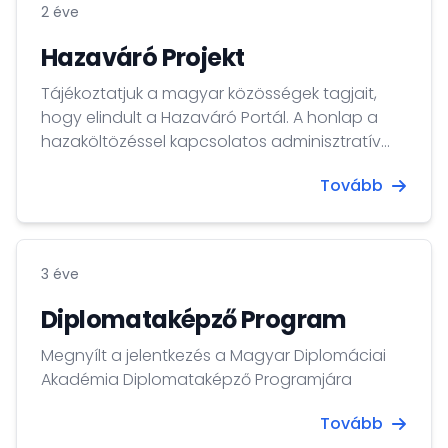
2 éve
Hazaváró Projekt
Tájékoztatjuk a magyar közösségek tagjait,
hogy elindult a Hazaváró Portál. A honlap a
hazaköltözéssel kapcsolatos adminisztratív
feladatokról nyújt naprakész információkat,
Tovább
illetve az érdeklődők egy navigátor
segítségével személyre szabott ügyintézési
listát állíthatnak össze a teendőkről.
3 éve
Diplomataképző Program
Megnyílt a jelentkezés a Magyar Diplomáciai
Akadémia Diplomataképző Programjára
Tovább