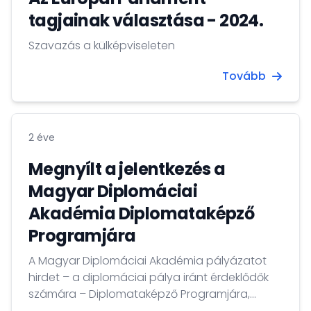
tagjainak választása - 2024.
Szavazás a külképviseleten
Tovább
2 éve
Megnyílt a jelentkezés a
Magyar Diplomáciai
Akadémia Diplomataképző
Programjára
A Magyar Diplomáciai Akadémia pályázatot
hirdet – a diplomáciai pálya iránt érdeklődők
számára – Diplomataképző Programjára,
amelyet a Külgazdasági és Külügyminisztérium