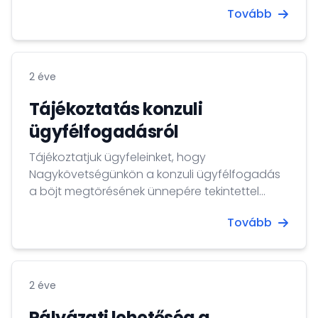
Tovább
és a Nemzeti Közszolgálati Egyetem szakmai
együttműködésének keretében valósít meg.
2 éve
Tájékoztatás konzuli
ügyfélfogadásról
Tájékoztatjuk ügyfeleinket, hogy
Nagykövetségünkön a konzuli ügyfélfogadás
a böjt megtörésének ünnepére tekintettel
2024. április 8. és 12. között szünetel.
Tovább
2 éve
Pályázati lehetőség a