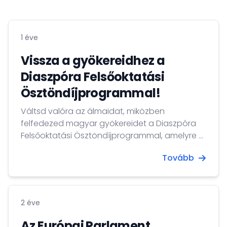
1 éve
Vissza a gyökereidhez a
Diaszpóra Felsőoktatási
Ösztöndíjprogrammal!
Váltsd valóra az álmaidat, miközben
felfedezed magyar gyökereidet a Diaszpóra
Felsőoktatási Ösztöndíjprogrammal, amelyre a
világ minden tájáról lehet jelentkezni!
Tovább
2 éve
Az Európai Parlament